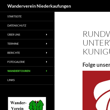
Suchen
Wanderverein Niederkaufungen
STARTSEITE
DATENSCHUTZ
RUND
ÜBER UNS
UNTER
TERMINE
KUNIG
BERICHTE
FOTOGALERIE
Folge unse
WANDERTOUREN
LINKS