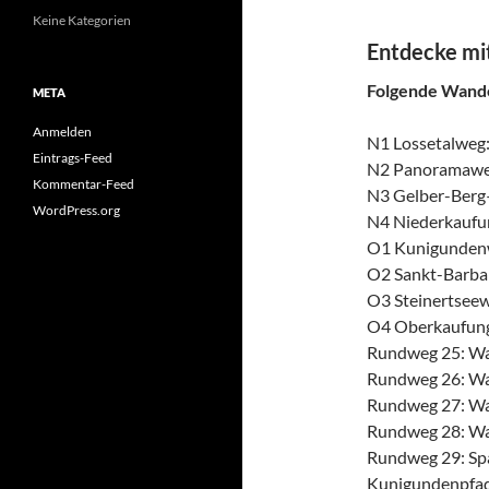
Keine Kategorien
Entdecke mi
Folgende Wande
META
Anmelden
N1 Lossetalweg
Eintrags-Feed
N2 Panoramaweg
Kommentar-Feed
N3 Gelber-Berg
WordPress.org
N4 Niederkaufu
O1 Kunigundenw
O2 Sankt-Barba
O3 Steinertsee
O4 Oberkaufung
Rundweg 25: Wa
Rundweg 26: Wa
Rundweg 27: Wa
Rundweg 28: Wa
Rundweg 29: Spa
Kunigundenpfad