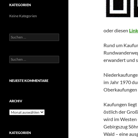
KATEGORIEN
Keine Kategorien
oder diesen
Lin
Suchen
nach:
Rund um Kaufun
Rundwanderwege 
Suchen
erwandert und s
nach:
Niederkaufungen
NEUESTE KOMMENTARE
im Jahr 1970 d
Oberkaufungen 
ARCHIV
Kaufungen liegt 
östlich der Gro
Archiv
wird im Westen 
Gebirgszug Söhr
KATEGORIEN
Wald – eine aus