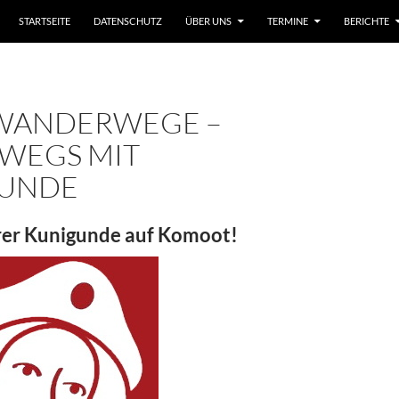
ZUM INHALT SPRINGEN
STARTSEITE
DATENSCHUTZ
ÜBER UNS
TERMINE
BERICHTE
WANDERWEGE –
WEGS MIT
UNDE
rer Kunigunde auf Komoot!