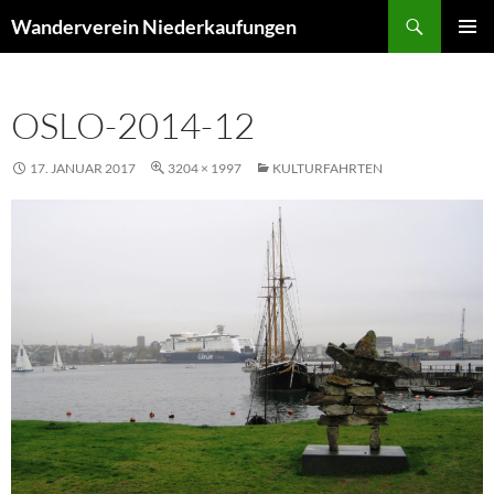
Suchen
Wanderverein Niederkaufungen
ZUM
PRIMÄR
INHALT
MENÜ
SPRINGEN
OSLO-2014-12
17. JANUAR 2017
3204 × 1997
KULTURFAHRTEN