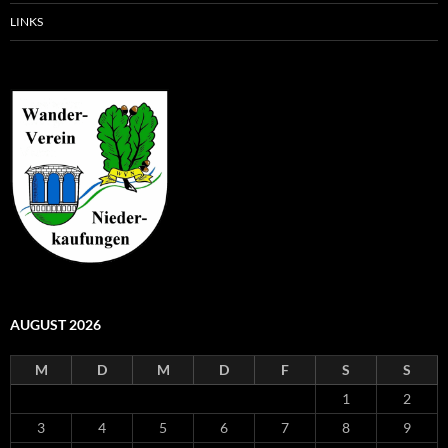
LINKS
AUGUST 2026
M
D
M
D
F
S
S
1
2
3
4
5
6
7
8
9