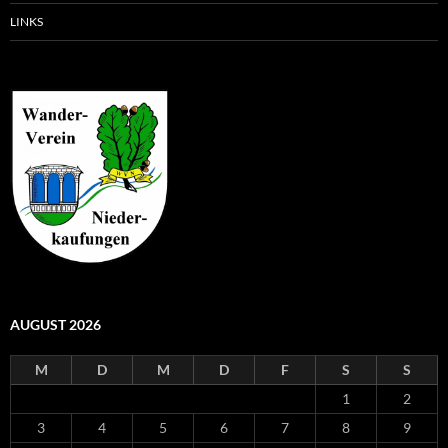
LINKS
AUGUST 2026
M
D
M
D
F
S
S
1
2
3
4
5
6
7
8
9