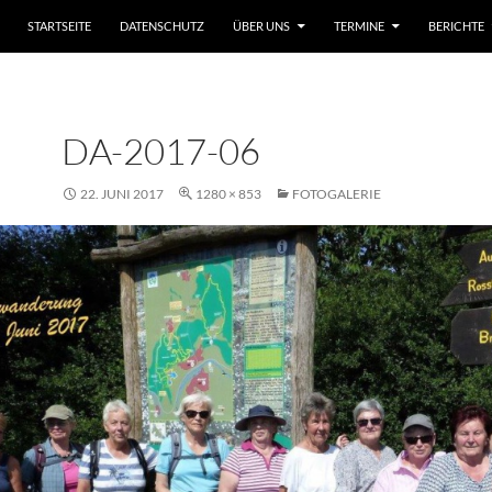
ZUM INHALT SPRINGEN
STARTSEITE
DATENSCHUTZ
ÜBER UNS
TERMINE
BERICHTE
DA-2017-06
22. JUNI 2017
1280 × 853
FOTOGALERIE