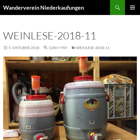
Suchen
Wanderverein Niederkaufungen
ZUM
PRIMÄR
INHALT
MENÜ
SPRINGEN
WEINLESE-2018-11
5. OKTOBER 2018
1280 × 959
WEINLESE-2018-11