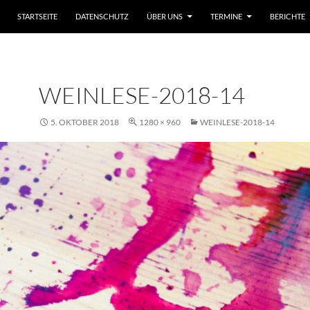
ZUM INHALT SPRINGEN
STARTSEITE
DATENSCHUTZ
ÜBER UNS
TERMINE
BERICHTE
WEINLESE-2018-14
5. OKTOBER 2018
1280 × 960
WEINLESE-2018-14